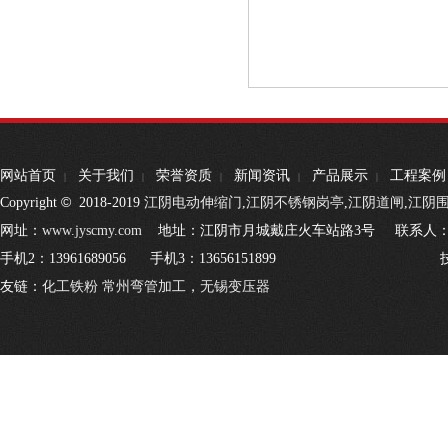
网站首页
关于我们
荣誉资质
新闻资讯
产品展示
工程案例
|
|
|
|
|
©
Copyright
2018-2019
江阴电动伸缩门
,
江阴不锈钢岗亭
,
江阴道闸
,
江阴
网址：
www.jyscmy.com
地址：江阴市月城戴庄火车站路3号 联系人：王经理
手机2：13961689056 手机3：13656151899 
友链：
化工铁粉
常州弯管加工
，
无锡变压器