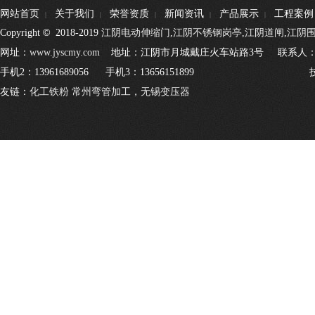
网站首页
关于我们
荣誉资质
新闻资讯
产品展示
工程案例
|
|
|
|
|
©
Copyright
2018-2019
江阴电动伸缩门
,
江阴不锈钢岗亭
,
江阴道闸
,
江阴
网址：
www.jyscmy.com
地址：江阴市月城戴庄火车站路3号 联系人：王经理
手机2：13961689056 手机3：13656151899 
友链：
化工铁粉
常州弯管加工
，
无锡变压器