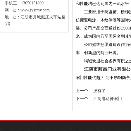
手机三：13656151899
和性能均已达到国内一流水平
网 址：www.jyscmy.com
主要应用于防盗窗、楼梯扶手
地 址：江阴市月城戴庄火车站路
仿搪瓷电泳、木纹涂装等国际
3号
装。公司产品全面通过ISO9
米，成为国内乃至国际名副其
公司始终把渠道建设作为公司
率、创新型的商业环境。
竭诚欢迎社会各界有识之士通
江阴市顺昌门业有限公
缩门
性能优越,
江阴不锈钢岗亭
上一个： 没有了
下一个：
江阴电动伸缩门